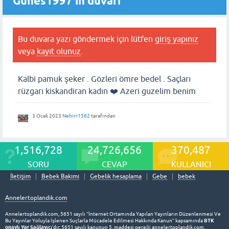
Gunes1997'in duvarı
Bu duvara yazı göndermek için lütfen
giriş yapınız
veya
kayıt olunuz
.
Kalbi pamuk şeker . Gözleri ömre bedel . Saçları
rüzgarı kiskandiran kadın ❤️ Azeri guzelim benim
3 Ocak 2023
Nehirr1562
tarafından
1,516,728
24,726,656
370,487
SORU
CEVAP
KULLANICI
İletişim
Bebek Bakımı
Gebelik hesaplama
Gebe
bebek
Annelertoplandik.com
Annelertoplandik.com, 5651 sayılı “İnternet Ortamında Yapılan Yayınların Düzenlenmesi Ve
BTK
Bu Yayınlar Yoluyla İşlenen Suçlarla Mücadele Edilmesi Hakkında Kanun” kapsamında
onaylı Yer Sağlayıcı
'dır. 5651 sayılı kanunun 5. maddesi gereği annelertoplandik.com,