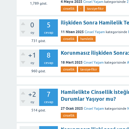
4 Mayıs 2025
Cinsel Yaşam
kategorisinde
2
1,789
göst.
cinsellik
-
tavsiye-fikir
İlişkiden Sonra Hamilelik T
0
5
11 Nisan 2025
Cinsel Yaşam
kategorisinde
oy
cevap
cinsellik
hamilelik
731
göst.
Korunmasız İlişkiden Sonra
+1
8
18 Mart 2025
Cinsel Yaşam
kategorisinde
A
oy
cevap
cinsellik
tavsiye-fikir
960
göst.
Hamilelikte Cinsellik İsteğ
+2
7
Durumlar Yaşıyor mu?
oy
cevap
27 Ocak 2025
Cinsel Yaşam
kategorisinde
M
514
göst.
cinsellik