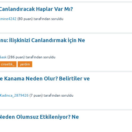
n Canlandıracak Haplar Var Mı?
Emine4242
(
80
puan)
tarafından
soruldu
nu: İlişkinizi Canlandırmak İçin Ne
&ask
(
286
puan)
tarafından
soruldu
cinsellik_
yardım
be Kanama Neden Olur? Belirtiler ve
Kadinca_2879426
(
7
puan)
tarafından
soruldu
t Neden Olumsuz Etkileniyor? Ne