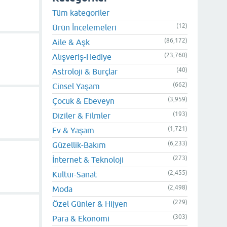
Tüm kategoriler
(12)
Ürün İncelemeleri
(86,172)
Aile & Aşk
(23,760)
Alışveriş-Hediye
(40)
Astroloji & Burçlar
(662)
Cinsel Yaşam
(3,959)
Çocuk & Ebeveyn
(193)
Diziler & Filmler
(1,721)
Ev & Yaşam
(6,233)
Güzellik-Bakım
(273)
İnternet & Teknoloji
(2,455)
Kültür-Sanat
(2,498)
Moda
(229)
Özel Günler & Hijyen
(303)
Para & Ekonomi