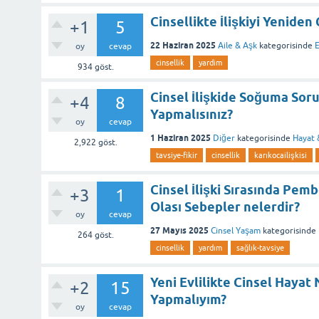
Cinsellikte İlişkiyi Yenide
+1
5
22 Haziran 2025
Aile & Aşk
kategorisinde
oy
cevap
cinsellik
yardim
934
göst.
Cinsel İlişkide Soğuma Soru
+4
8
Yapmalısınız?
oy
cevap
1 Haziran 2025
Diğer
kategorisinde
Hayat 
2,922
göst.
tavsiye-fikir
cinsellik
karıkocailişkisi
Cinsel İlişki Sırasında Pem
+3
1
Olası Sebepler nelerdir?
oy
cevap
27 Mayıs 2025
Cinsel Yaşam
kategorisinde
264
göst.
cinsellik
yardım
sağlık-tavsiye
Yeni Evlilikte Cinsel Haya
+2
15
Yapmalıyım?
oy
cevap