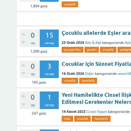
cinsellik
1,804
göst.
Çocuklu ailelerde Eşler aras
0
15
23 Ocak 2026
Aile & Aşk
kategorisinde
Ayl
oy
cevap
tavsiye-fikir
yardim
cinsellik
sohbet
1,090
göst.
Cocuklar İçin Sünnet Fiyatl
0
3
16 Ocak 2026
Diğer
kategorisinde
sezen5
oy
cevap
cinsellik
hamilelik
195
göst.
Yeni Hamilelikte Cinsel İliş
0
1
Edilmesi Gerekenler Nelerd
oy
cevap
14 Kasım 2025
Cinsel Yaşam
kategorisinde
247
göst.
iliski
cinsellik
-hamilelik