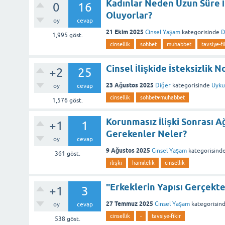
Kadınlar Neden Uzun Süre İ
0
16
Oluyorlar?
oy
cevap
21 Ekim 2025
Cinsel Yaşam
kategorisinde
D
1,995
göst.
cinsellik
sohbet
muhabbet
tavsiye-fi
Cinsel İlişkide İsteksizlik
+2
25
23 Ağustos 2025
Diğer
kategorisinde
Uyku
oy
cevap
cinsellik
sohbet♥️muhabbet
1,576
göst.
Korunmasız İlişki Sonrası A
+1
1
Gerekenler Neler?
oy
cevap
9 Ağustos 2025
Cinsel Yaşam
kategorisind
361
göst.
ilişki
hamilelik
cinsellik
"Erkeklerin Yapısı Gerçekte
+1
3
27 Temmuz 2025
Cinsel Yaşam
kategorisin
oy
cevap
cinsellik
-
tavsiye-fikir
538
göst.