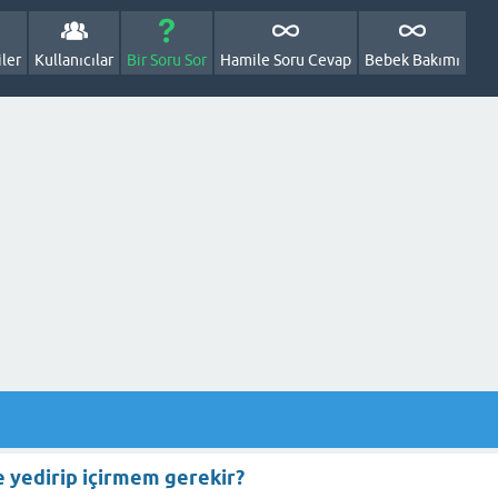
ler
Kullanıcılar
Bir Soru Sor
Hamile Soru Cevap
Bebek Bakımı
e yedirip içirmem gerekir?