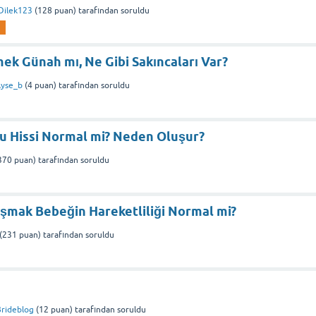
Dilek123
(
128
puan)
tarafından
soruldu
mek Günah mı, Ne Gibi Sakıncaları Var?
yse_b
(
4
puan)
tarafından
soruldu
uğu Hissi Normal mi? Neden Oluşur?
370
puan)
tarafından
soruldu
laşmak Bebeğin Hareketliliği Normal mi?
(
231
puan)
tarafından
soruldu
rideblog
(
12
puan)
tarafından
soruldu