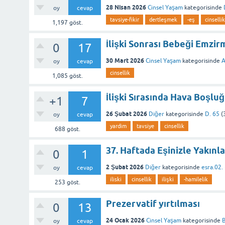
28 Nisan 2026
Cinsel Yaşam
kategorisinde
oy
cevap
tavsiye-fikir
dertleşmek
-eş
cinsellik
1,197
göst.
İlişki Sonrası Bebeği Emzir
0
17
30 Mart 2026
Cinsel Yaşam
kategorisinde
A
oy
cevap
cinsellik
1,085
göst.
İlişki Sırasında Hava Boşl
+1
7
26 Şubat 2026
Diğer
kategorisinde
D. 65
(
oy
cevap
yardim
tavsiye
cinsellik
688
göst.
37. Haftada Eşinizle Yakın
0
1
2 Şubat 2026
Diğer
kategorisinde
esra.02.
oy
cevap
iliski
cinsellik
ilişki
-hamilelik
253
göst.
Prezervatif yırtılması
0
13
24 Ocak 2026
Cinsel Yaşam
kategorisinde
B
oy
cevap