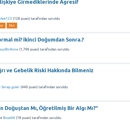
lişkiye Girmediklerinde Agresif
ilek123
(
128
puan)
tarafından
soruldu
kir
fikir
 Normal mi? İkinci Doğumdan Sonra.?
suzBirAnne
(
1,796
puan)
tarafından
soruldu
ğrı ve Gebelik Riski Hakkında Bilmeniz
e
Serap guler
(
440
puan)
tarafından
soruldu
n Doğuştan Mı, Öğretilmiş Bir Algı Mı?"
de
Buse66
(
18
puan)
tarafından
soruldu