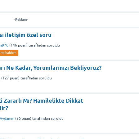
-Reklam-
ı iletişim özel soru
in976
(
146
puan)
tarafından
soruldu
♥️muhabbet
arı Ne Kadar, Yorumlarınızı Bekliyoruz?
4
(
127
puan)
tarafından
soruldu
ki Zararlı Mı? Hamilelikte Dikkat
ir?
Aydamm
(
36
puan)
tarafından
soruldu