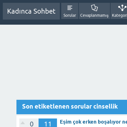
Kadınca Sohbet
Sorular
Cevaplanmamış
Kategori
Son etiketlenen sorular cinsellik
Eşim çok erken boşalıyor n
0
11