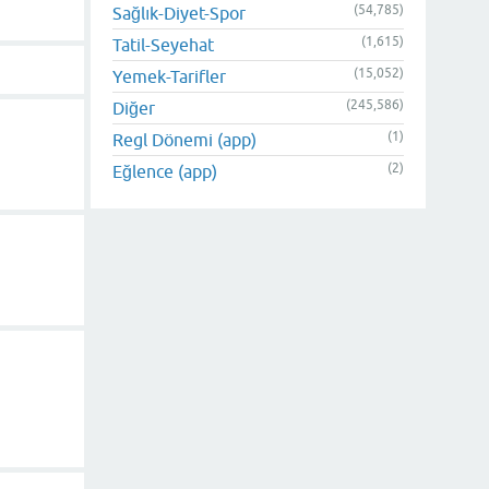
(54,785)
Sağlık-Diyet-Spor
(1,615)
Tatil-Seyehat
(15,052)
Yemek-Tarifler
(245,586)
Diğer
(1)
Regl Dönemi (app)
(2)
Eğlence (app)