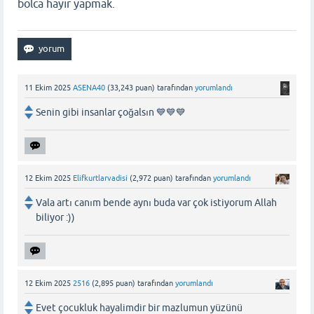
bolca hayır yapmak.
11 Ekim 2025
ASENA40
(
33,243
puan)
tarafından
yorumlandı
Senin gibi insanlar çoğalsın 💙💙💙
12 Ekim 2025
Elifkurtlarvadisi
(
2,972
puan)
tarafından
yorumlandı
Vala artı canım bende aynı buda var çok istiyorum Allah
biliyor :))
12 Ekim 2025
2516
(
2,895
puan)
tarafından
yorumlandı
Evet çocukluk hayalimdir bir mazlumun yüzünü