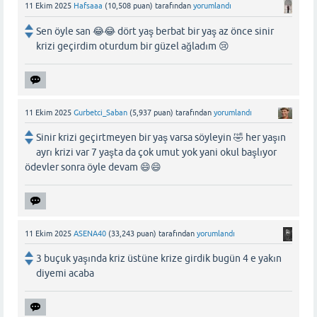
11 Ekim 2025
Hafsaaa
(
10,508
puan)
tarafından
yorumlandı
Sen öyle san 😂😂 dört yaş berbat bir yaş az önce sinir
krizi geçirdim oturdum bir güzel ağladım 😢
11 Ekim 2025
Gurbetci_Saban
(
5,937
puan)
tarafından
yorumlandı
Sinir krizi geçirtmeyen bir yaş varsa söyleyin 🤣 her yaşın
ayrı krizi var 7 yaşta da çok umut yok yani okul başlıyor
ödevler sonra öyle devam 😄😄
11 Ekim 2025
ASENA40
(
33,243
puan)
tarafından
yorumlandı
3 buçuk yaşında kriz üstüne krize girdik bugün 4 e yakın
diyemi acaba