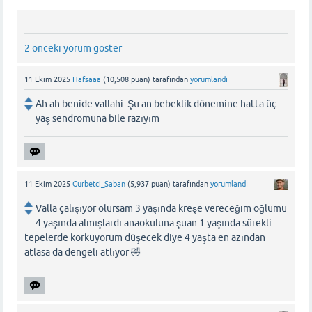
2 önceki yorum göster
11 Ekim 2025
Hafsaaa
(
10,508
puan)
tarafından
yorumlandı
Ah ah benide vallahi. Şu an bebeklik dönemine hatta üç
yaş sendromuna bile razıyım
11 Ekim 2025
Gurbetci_Saban
(
5,937
puan)
tarafından
yorumlandı
Valla çalışıyor olursam 3 yaşında kreşe vereceğim oğlumu
4 yaşında almışlardı anaokuluna şuan 1 yaşında sürekli
tepelerde korkuyorum düşecek diye 4 yaşta en azından
atlasa da dengeli atlıyor 🤣