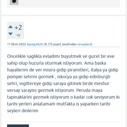
+2
oy
11 Ekim 2025
Aysegul&20
(
9,173
puan)
tarafından
cevaplandı
Öncelikle saglikla evladimi buyutmek ve guzel bir eve
sahip olup huzurla oturmak istiyorum. Ama baska
hayallerim de ver misira gidip piramitleri, italya ya gidip
pompei sehrini gormek , iskocya ya gidip edinburgh
sehri, ingiltereye gidip saraya gitmek birde meshur
versay sarayini gezmek istiyorum. Peruda maya
tapinaklarini gezmek istiyorum o kadar cok seviyorum ki
tarihi yerleri anlatamam mutfakta is yaparken tarihi
seyleri dinlerim