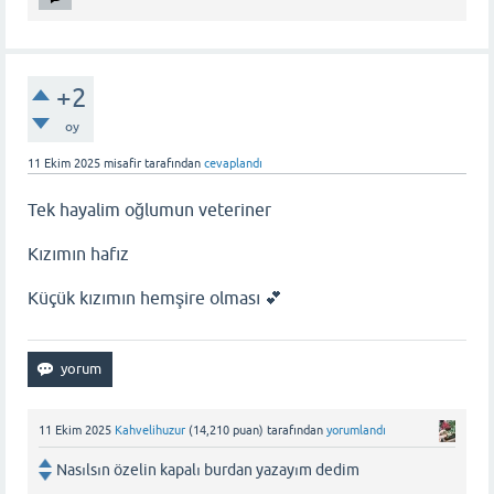
+2
oy
11 Ekim 2025
misafir
tarafından
cevaplandı
Tek hayalim oğlumun veteriner
Kızımın hafız
Küçük kızımın hemşire olması 💕
11 Ekim 2025
Kahvelihuzur
(
14,210
puan)
tarafından
yorumlandı
Nasılsın özelin kapalı burdan yazayım dedim