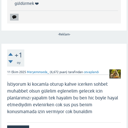
güldürmek ❤️
-Reklam-
+1
oy
11 Ekim 2025
Meryemmseda_
(
6,672
puan)
tarafından
cevaplandı
İstiyorum ki kocamla oturup kahve icerken sohbet
muhabbet olsun gülelim eglenelim gelecek icin
planlarımızı yapalim tek hayalim bu ben hic boyle hayal
etmediydim evlenirken cok sus pus benim
konusmamada izin vermiyor cok bunaldim