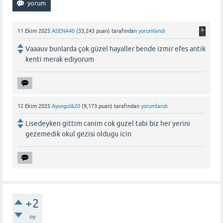
11 Ekim 2025
ASENA40
(
33,243
puan)
tarafından
yorumlandı
Vaaauv bunlarda çok güzel hayaller bende izmir efes antik
kenti merak ediyorum
12 Ekim 2025
Aysegul&20
(
9,173
puan)
tarafından
yorumlandı
Lisedeyken gittim canim cok guzel tabi biz her yerini
gezemedik okul gezisi oldugu icin
+2
oy