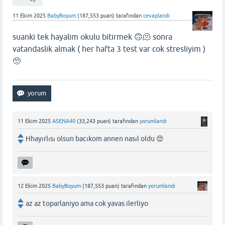
11 Ekim 2025
BabyBoyum
(
187,553
puan)
tarafından
cevaplandı
suanki tek hayalim okulu bitirmek 🙃🫠 sonra
vatandaslik almak ( her hafta 3 test var cok stresliyim )
🥺
11 Ekim 2025
ASENA40
(
33,243
puan)
tarafından
yorumlandı
Hhayırlısı olsun bacıkom annen nasıl oldu 😍
12 Ekim 2025
BabyBoyum
(
187,553
puan)
tarafından
yorumlandı
az az toparlaniyo ama cok yavas ilerliyo