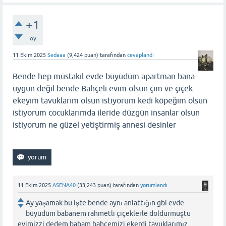
+1
oy
11 Ekim 2025
Sedaaa
(
9,424
puan)
tarafından
cevaplandı
Bende hep müstakil evde büyüdüm apartman bana
uygun değil bende Bahçeli evim olsun çim ve çiçek
ekeyim tavuklarım olsun istiyorum kedi köpeğim olsun
istiyorum cocuklarımda ileride düzgün insanlar olsun
istiyorum ne güzel yetiştirmiş annesi desinler
11 Ekim 2025
ASENA40
(
33,243
puan)
tarafından
yorumlandı
Ay yaşamak bu işte bende aynı anlattığın gbi evde
büyüdüm babanem rahmetli çiçeklerle doldurmuştu
evimizzi dedem babam bahçemizi ekerdi tavuklarımız