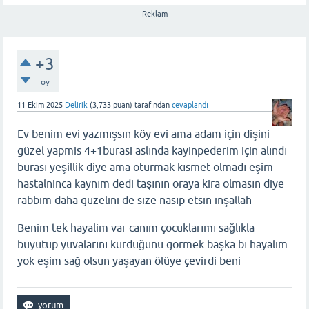
-Reklam-
+3
oy
11 Ekim 2025
Delirik
(
3,733
puan)
tarafından
cevaplandı
Ev benim evi yazmışsın köy evi ama adam için dişini
güzel yapmis 4+1burasi aslında kayinpederim için alındı
burası yeşillik diye ama oturmak kısmet olmadı eşim
hastalninca kaynım dedi taşının oraya kira olmasın diye
rabbim daha güzelini de size nasıp etsin inşallah
Benim tek hayalim var canım çocuklarımı sağlıkla
büyütüp yuvalarını kurduğunu görmek başka bı hayalim
yok eşim sağ olsun yaşayan ölüye çevirdi beni