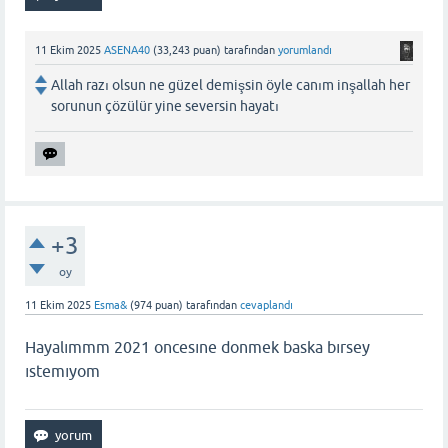
11 Ekim 2025
ASENA40
(
33,243
puan)
tarafından
yorumlandı
Allah razı olsun ne güzel demişsin öyle canım inşallah her
sorunun çözülür yine seversin hayatı
+3
oy
11 Ekim 2025
Esma&
(
974
puan)
tarafından
cevaplandı
Hayalımmm 2021 oncesıne donmek baska bırsey
ıstemıyom