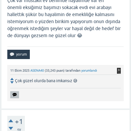
Çok var müstakil ev benimde hayalimde var en
önemli eksiğimiz başımızı sokacak evdi evi arabayı
hallettik şükür bu hayalimin de emekliliğe kalmasını
istemiyorum o yüzden birikim yapıyorum onun dışında
öğrenmek istediğim şeyler var hayal değil de hedef bir
de dünyayı gezsem ne güzel olur 😂
11 Ekim 2025
ASENA40
(
33,243
puan)
tarafından
yorumlandı
Çok güzel olurda bana imkansız 😅
+1
oy