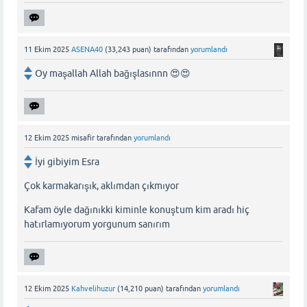
11 Ekim 2025
ASENA40
(
33,243
puan)
tarafından
yorumlandı
Oy maşallah Allah bağışlasınnn 😍😍
12 Ekim 2025
misafir
tarafından
yorumlandı
İyi gibiyim Esra
Çok karmakarışık, aklımdan çıkmıyor
Kafam öyle dağınıkki kiminle konuştum kim aradı hiç
hatırlamıyorum yorgunum sanırım
12 Ekim 2025
Kahvelihuzur
(
14,210
puan)
tarafından
yorumlandı