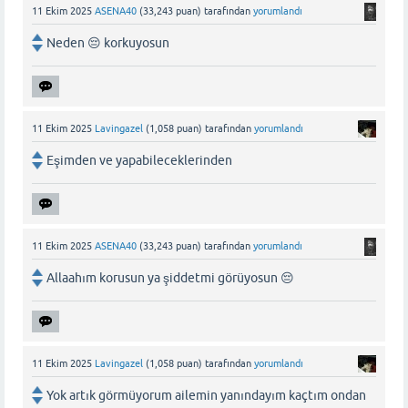
11 Ekim 2025
ASENA40
(
33,243
puan)
tarafından
yorumlandı
Neden 😔 korkuyosun
11 Ekim 2025
Lavingazel
(
1,058
puan)
tarafından
yorumlandı
Eşimden ve yapabileceklerinden
11 Ekim 2025
ASENA40
(
33,243
puan)
tarafından
yorumlandı
Allaahım korusun ya şiddetmi görüyosun 😔
11 Ekim 2025
Lavingazel
(
1,058
puan)
tarafından
yorumlandı
Yok artık görmüyorum ailemin yanındayım kaçtım ondan