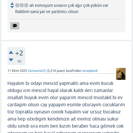
😔😔😔 ah esmoşum sınavın çok ağır çok yükün var
Rabbim sana yar ve yardımcı olsun
+2
oy
11 Ekim 2025
Gencanne25
(
5,214
puan)
tarafından
cevaplandı
Hayalım bı odayı mescid yapmaktı ama evım kucuk
oldugu ıcın mescıd hayal olarak kaldı ılerı zamanlar
ınsallah buyuk evım olur yaparım mescıd mustakil bi ev
cardagım olsun cay yapayım esımle oturayım cocuklarım
toz toprakla oynasın coook hayalım var ucsuz bucaksız
ama hep ıstedıgım kendımıze aıt evımız olması sukur
oldu sımdı sıra esım ben kızım beraber haca gıtmek cok
ıstıyorum ve hep hayal edıyorum ınanıyorum yakındır