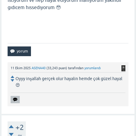
gıdıcem hıssedıyorum 🥹
11 Ekim 2025
ASENA40
(
33,243
puan)
tarafından
yorumlandı
Oyyy inşallah gerçek olur hayalin hemde çok güzel hayal
😍
+2
oy