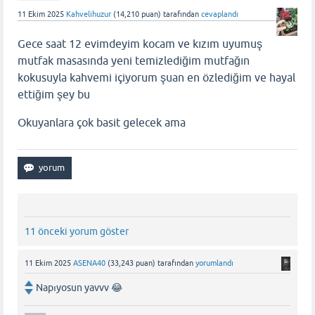
11 Ekim 2025
Kahvelihuzur
(
14,210
puan)
tarafından
cevaplandı
Gece saat 12 evimdeyim kocam ve kızım uyumuş
mutfak masasında yeni temizlediğim mutfağın
kokusuyla kahvemi içiyorum şuan en özlediğim ve hayal
ettiğim şey bu
Okuyanlara çok basit gelecek ama
11 önceki yorum göster
11 Ekim 2025
ASENA40
(
33,243
puan)
tarafından
yorumlandı
Napıyosun yavvv 😂