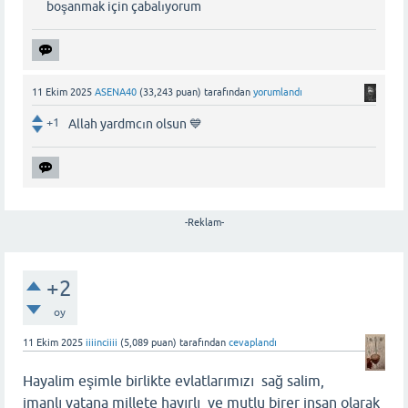
boşanmak için çabalıyorum
11 Ekim 2025
ASENA40
(
33,243
puan)
tarafından
yorumlandı
+1
Allah yardmcın olsun 💙
-Reklam-
+2
oy
11 Ekim 2025
iiiinciiii
(
5,089
puan)
tarafından
cevaplandı
Hayalim eşimle birlikte evlatlarımızı sağ salim,
imanlı vatana millete hayırlı ve mutlu birer insan olarak