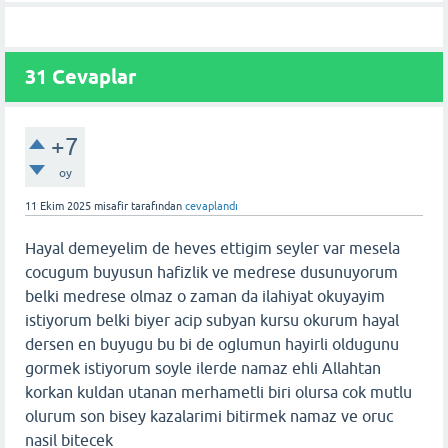
31
Cevaplar
+7
oy
11 Ekim 2025
misafir
tarafından
cevaplandı
Hayal demeyelim de heves ettigim seyler var mesela
cocugum buyusun hafizlik ve medrese dusunuyorum
belki medrese olmaz o zaman da ilahiyat okuyayim
istiyorum belki biyer acip subyan kursu okurum hayal
dersen en buyugu bu bi de oglumun hayirli oldugunu
gormek istiyorum soyle ilerde namaz ehli Allahtan
korkan kuldan utanan merhametli biri olursa cok mutlu
olurum son bisey kazalarimi bitirmek namaz ve oruc
nasil bitecek