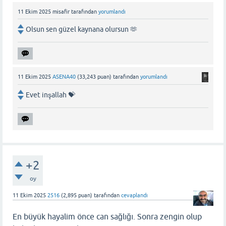
11 Ekim 2025
misafir
tarafından
yorumlandı
Olsun sen güzel kaynana olursun 🫶
11 Ekim 2025
ASENA40
(
33,243
puan)
tarafından
yorumlandı
Evet inşallah 💝
+2
oy
11 Ekim 2025
2516
(
2,895
puan)
tarafından
cevaplandı
En büyük hayalim önce can sağlığı. Sonra zengin olup