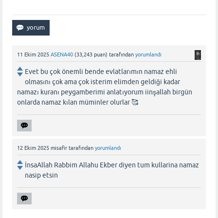
11 Ekim 2025
ASENA40
(
33,243
puan)
tarafından
yorumlandı
Evet bu çok önemli bende evlatlarımın namaz ehli
olmasını çok ama çok isterim elimden geldiği kadar
namazı kuranı peygamberimi anlatıyorum iinşallah birgün
onlarda namaz kılan müminler olurlar 🥰
12 Ekim 2025
misafir
tarafından
yorumlandı
İnsaAllah Rabbim Allahu Ekber diyen tum kullarina namaz
nasip etsin