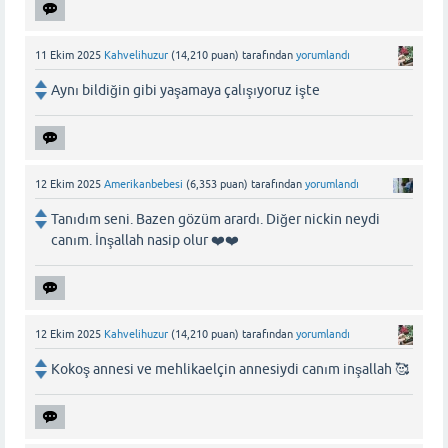
11 Ekim 2025
Kahvelihuzur
(
14,210
puan)
tarafından
yorumlandı
Aynı bildiğin gibi yaşamaya çalışıyoruz işte
12 Ekim 2025
Amerikanbebesi
(
6,353
puan)
tarafından
yorumlandı
Tanıdım seni. Bazen gözüm arardı. Diğer nickin neydi
canım. İnşallah nasip olur ❤️❤️
12 Ekim 2025
Kahvelihuzur
(
14,210
puan)
tarafından
yorumlandı
Kokoş annesi ve mehlikaelçin annesiydi canım inşallah 🥰