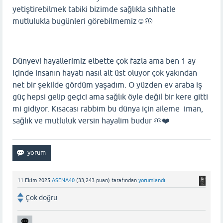
yetiştirebilmek tabiki bizimde sağlıkla sıhhatle
mutlulukla bugünleri görebilmemiz☺️🤲
Dünyevi hayallerimiz elbette çok fazla ama ben 1 ay
içinde insanın hayatı nasıl alt üst oluyor çok yakından
net bir şekilde gördüm yaşadım. O yüzden ev araba iş
güç hepsi gelip geçici ama sağlık öyle değil bir kere gitti
mi gidiyor. Kısacası rabbim bu dünya için aileme iman,
sağlık ve mutluluk versin hayalim budur 🤲❤️
11 Ekim 2025
ASENA40
(
33,243
puan)
tarafından
yorumlandı
Çok doğru