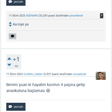
11 Ekim 2025
ASENA40
(
33,243
puan)
tarafından
yorumlandı
Aa niye ya
+1
oy
11 Ekim 2025
Gurbetci_Saban
(
5,937
puan)
tarafından
cevaplandı
Benim şuan ki hayalim kızımın 4 yaşına gelip
anaokuluna başlaması 😄