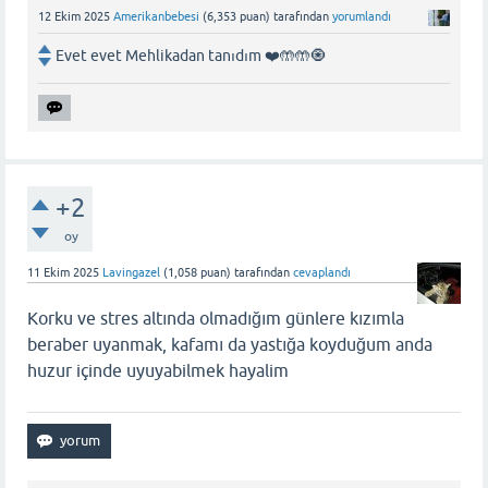
12 Ekim 2025
Amerikanbebesi
(
6,353
puan)
tarafından
yorumlandı
Evet evet Mehlikadan tanıdım ❤️🤲🤲🧿
+2
oy
11 Ekim 2025
Lavingazel
(
1,058
puan)
tarafından
cevaplandı
Korku ve stres altında olmadığım günlere kızımla
beraber uyanmak, kafamı da yastığa koyduğum anda
huzur içinde uyuyabilmek hayalim