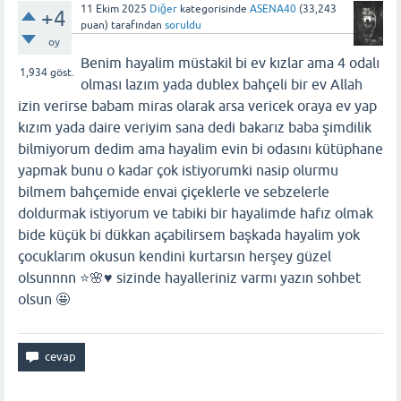
11 Ekim 2025
Diğer
kategorisinde
ASENA40
(
33,243
+4
puan)
tarafından
soruldu
oy
Benim hayalim müstakil bi ev kızlar ama 4 odalı
1,934
göst.
olması lazım yada dublex bahçeli bir ev Allah
izin verirse babam miras olarak arsa vericek oraya ev yap
kızım yada daire veriyim sana dedi bakarız baba şimdilik
bilmiyorum dedim ama hayalim evin bi odasını kütüphane
yapmak bunu o kadar çok istiyorumki nasip olurmu
bilmem bahçemide envai çiçeklerle ve sebzelerle
doldurmak istiyorum ve tabiki bir hayalimde hafız olmak
bide küçük bi dükkan açabilirsem başkada hayalim yok
çocuklarım okusun kendini kurtarsın herşey güzel
olsunnnn ⭐️🌸♥️ sizinde hayalleriniz varmı yazın sohbet
olsun 🤩