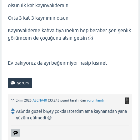
olsun ilk kat kayınvalidemin
Orta 3 kat 3 kaynımın olsun
Kayınvalideme kahvaltıya inelim hep beraber şen şenlık
görümcem de çoçuğunu alsın gelsin 🫠
Ev bakıyoruz da ayı beğenmiyor nasip kısmet
11 Ekim 2025
ASENA40
(
33,243
puan)
tarafından
yorumlandı
Aslında güzel bişey çokda isterdim ama kaynanadan yana
yüzüm gülmedi 😊