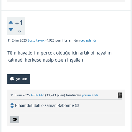
+1
oy
11 Ekim 2025
Soslu tavuk
(
4,923
puan)
tarafından
cevaplandı
Tüm hayallerim gerçek olduğu için artık bi hayalim
kalmadı herkese nasip olsun inşallah
11 Ekim 2025
ASENA40
(
33,243
puan)
tarafından
yorumlandı
Elhamdülillah o zaman Rabbime 😍