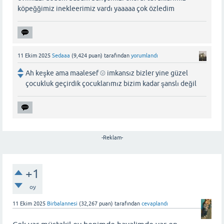
köpeğğimiz inekleerimiz vardı yaaaaa çok özledim
11 Ekim 2025
Sedaaa
(
9,424
puan)
tarafından
yorumlandı
Ah keşke ama maalesef ☹️ imkansız bizler yine güzel
çocukluk geçirdik çocuklarımız bizim kadar şanslı değil
-Reklam-
+1
oy
11 Ekim 2025
Birbalannesi
(
32,267
puan)
tarafından
cevaplandı