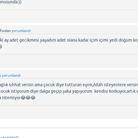
onusunda:))
afından
yorumlandı
i ay adet gecikmesi yaşadım adet olana kadar içim içimi yedi doğum ko
😄
n
yorumlandı
ğlık sıhhat versin ama çocuk diye tutturan eşim,Allah isteyenlere versi
çocuk istiyorum diye dalga geçip şaka yapıyorum kendisi korkuyor,artık 
da istemiyor😂😂😂
cevaplandı