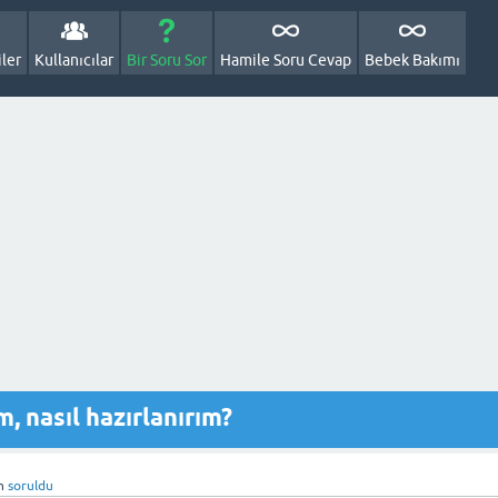
ler
Kullanıcılar
Bir Soru Sor
Hamile Soru Cevap
Bebek Bakımı
 nasıl hazırlanırım?
n
soruldu