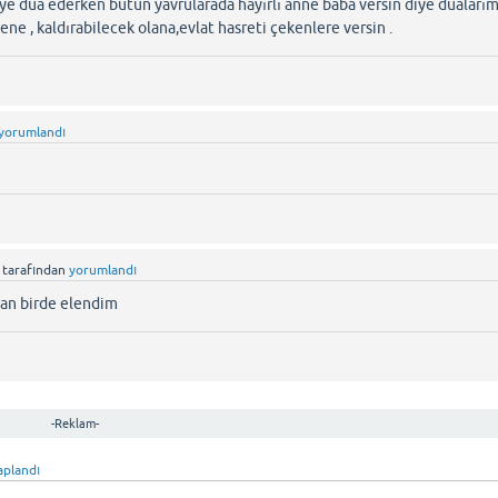
diye dua ederken bütün yavrularada hayırlı anne baba versin diye duaları
ne , kaldırabilecek olana,evlat hasreti çekenlere versin .
yorumlandı
tarafından
yorumlandı
san birde elendim
-Reklam-
aplandı