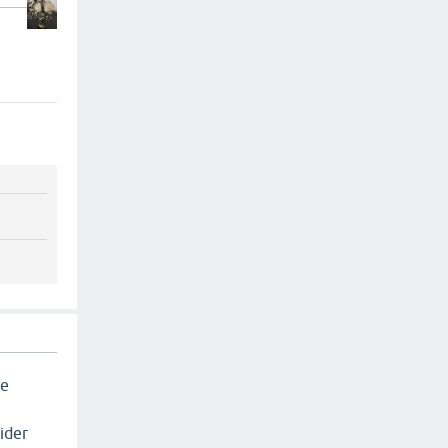
de
ü
gider