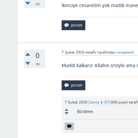
oy
İkinciye cesaretim yok maddi man
7 Şubat 2026
misafir
tarafından
cevaplandı
0
oy
Maddi kalkarız Allahın izniyle am
7 Şubat 2026
Güneş ☀️
(
17,606
puan)
taraf
Bizdeee.