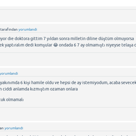
tarafından
yorumlandı
yor die doktora gittim 7 yıldan sonra milletin diline düştüm olmuyorsa
ek yaptıralım dedi komşular 😂 ondada 6 7 ay olmamıştı niyeyse telaş
yorumlandı
 yakınımda 6 kişi hamile oldu ve hepsi de ay istemiyodum, acaba sevece
en ciddi anlamda kızmıştım ozaman onlara
cuk olmamalı
dan
yorumlandı