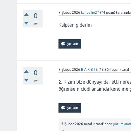
7 Şubat 2026
kahvelim27
(
74
puan)
tarafınd
0
oy
Kalpten giderim
7 Şubat 2026
B A R B I E
(
13,364
puan)
taraf
0
oy
2. Kızım bize dünyayı dar etti nef
öğrensem ciddi anlamda kendime
7 Şubat 2026
misafir
tarafından
yorumland