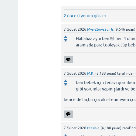
2 önceki yorum göster
7 Şubat 2026
Mys-2boys2girls
(
9,646
puan)
Hahahaa aynı ben 🤣 ben 4.olmu
aramızda para toplayak tüp beb
7 Şubat 2026
M.K.
(
3,133
puan)
tarafından
ben bebek için tedavi görürken
gibi yorumlar yapmışlardı ve b
bence de hiçbir çocuk istenmeyen ço
7 Şubat 2026
terslale
(
4,180
puan)
tarafın