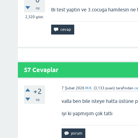
oy
Bi test yaptın ve 3.cocuga hamilesin ne
2,320
göst.
57
Cevaplar
7 Şubat 2026
M.K.
(
3,133
puan)
tarafından
c
+2
oy
valla ben bile isteye hatta üstüne
iyi ki yapmışım çok tatlı