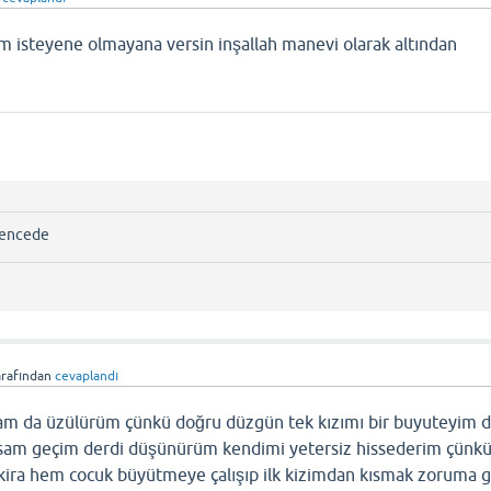
isteyene olmayana versin inşallah manevi olarak altından
ı
 bencede
arafından
cevaplandı
ursam da üzülürüm çünkü doğru düzgün tek kızımı bir buyuteyim 
lsam geçim derdi düşünürüm kendimi yetersiz hissederim çünk
kira hem cocuk büyütmeye çalışıp ilk kizimdan kısmak zoruma 