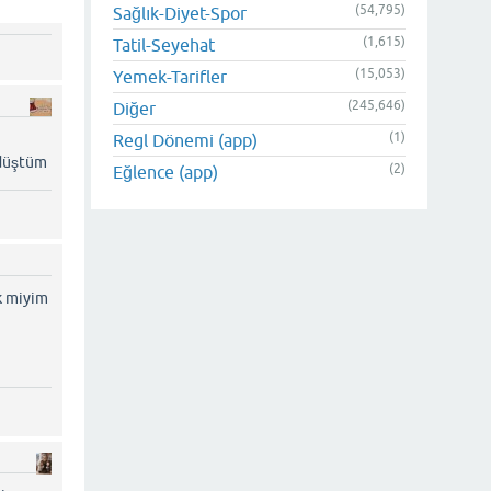
(54,795)
Sağlık-Diyet-Spor
(1,615)
Tatil-Seyehat
(15,053)
Yemek-Tarifler
(245,646)
Diğer
(1)
Regl Dönemi (app)
a düştüm
(2)
Eğlence (app)
k miyim