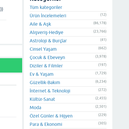
Tüm kategoriler
))
(12)
Ürün İncelemeleri
(86,178)
Aile & Aşk
(23,766)
Alışveriş-Hediye
(41)
Astroloji & Burçlar
(662)
Cinsel Yaşam
(3,978)
Çocuk & Ebeveyn
(197)
Diziler & Filmler
(1,729)
Ev & Yaşam
(6,234)
Güzellik-Bakım
(272)
İnternet & Teknoloji
(2,455)
Kültür-Sanat
(2,501)
Moda
(229)
Özel Günler & Hijyen
(305)
Para & Ekonomi