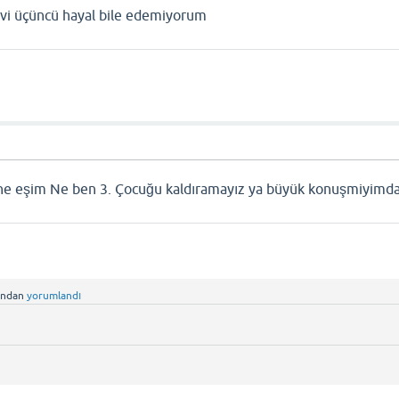
evi üçüncü hayal bile edemiyorum
a ne eşim Ne ben 3. Çocuğu kaldıramayız ya büyük konuşmiyimd
ından
yorumlandı