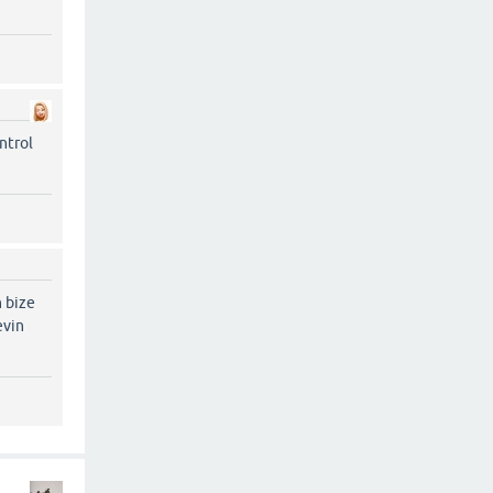
ntrol
n bize
evin