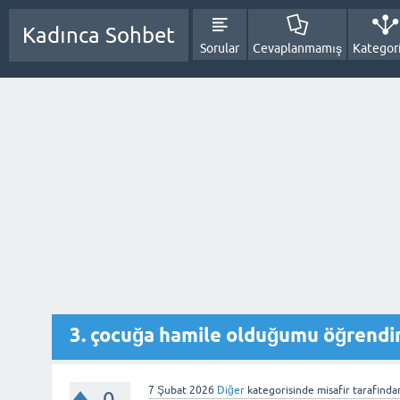
Kadınca Sohbet
Sorular
Cevaplanmamış
Kategori
3. çocuğa hamile olduğumu öğrendim,
7 Şubat 2026
Diğer
kategorisinde
misafir
tarafında
0