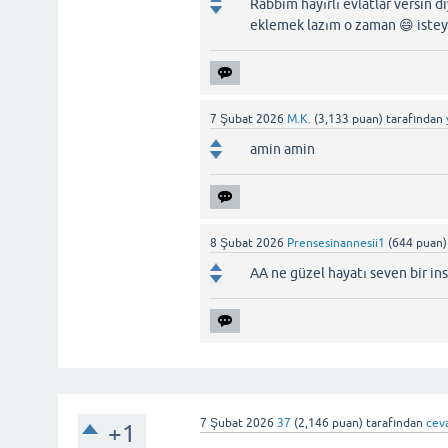
Rabbim hayırlı evlatlar versin 
eklemek lazım o zaman 😄 isteye
7 Şubat 2026
M.K.
(
3,133
puan)
tarafından
amin amin
8 Şubat 2026
Prensesinannesii1
(
644
puan)
AA ne güzel hayatı seven bir in
7 Şubat 2026
37
(
2,146
puan)
tarafından
cev
+1