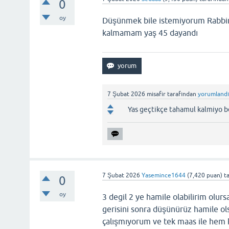
0
oy
Düşünmek bile istemiyorum Rabbim 
kalmamam yaş 45 dayandı
7 Şubat 2026
misafir
tarafından
yorumland
Yas geçtikçe tahamul kalmiyo
7 Şubat 2026
Yasemince1644
(
7,420
puan)
t
0
oy
3 degil 2 ye hamile olabilirim ol
gerisini sonra düşünürüz hamile o
çalışmıyorum ve tek maas ile hem 