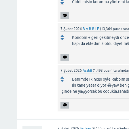
Ciddi misin korunma yöntemi k
7 Şubat 2026
B A R B I E
(
13,364
puan)
tar
Kondom + geri çekilmeydi öncek
hapı da ekledim 3 oldu diyelim
7 Şubat 2026
Asabii
(
1,493
puan)
tarafında
Benimde ikincisi öyle Rabbim sa
iki tane yeter diyor 😂yaw ben 
içinde ne yaşıyorsak bu cocukla,saha
7 Şubat 2026
Sedaaa
(
9,450
puan)
tarafından