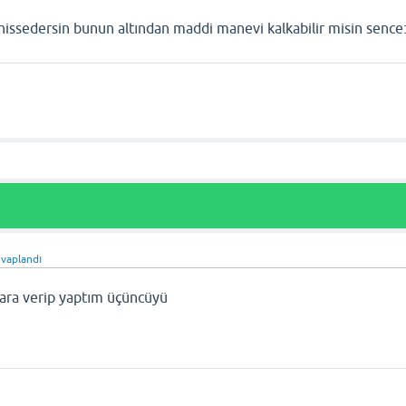
 hissedersin bunun altından maddi manevi kalkabilir misin sence:
evaplandı
 para verip yaptım üçüncüyü