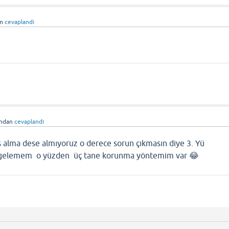
an
cevaplandı
ından
cevaplandı
es alma dese almıyoruz o derece sorun çıkmasın diye 3. Yü
 gelemem o yüzden üç tane korunma yöntemim var 😂
ı