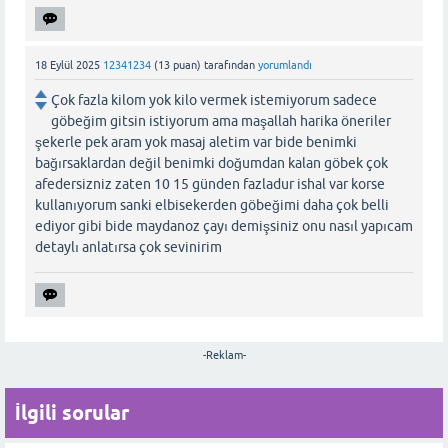
18 Eylül 2025
12341234
(
13
puan)
tarafından
yorumlandı
Çok fazla kilom yok kilo vermek istemiyorum sadece
göbeğim gitsin istiyorum ama maşallah harika öneriler
şekerle pek aram yok masaj aletim var bide benimki
bağırsaklardan değil benimki doğumdan kalan göbek çok
afedersizniz zaten 10 15 günden fazladur ishal var korse
kullanıyorum sanki elbisekerden göbeğimi daha çok belli
ediyor gibi bide maydanoz çayı demişsiniz onu nasıl yapıcam
detaylı anlatırsa çok sevinirim
-Reklam-
İlgili sorular