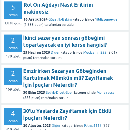
Rol On Ağdayı Nasıl Eritirim
5
makinesiz
cevap
16 Aralık 2024
Güzellik-Bakım
kategorisinde
Yildizsumeyye
1,838
göst.
(
1,738
puan)
tarafından
soruldu
İkinci sezeryan sonrası göbeğimi
2
toparlayacak en iyi korse hangisi?
cevap
25 Haziran 2026
Diğer
kategorisinde
Mucizemm233
(
2,017
170
göst.
puan)
tarafından
soruldu
Emzirirken Sezaryan Göbeğinden
2
Kurtulmak Mümkün mü? Zayıflamak
cevap
İçin İpuçları Nelerdir?
169
göst.
30 Ekim 2025
Sağlık-Diyet-Spor
kategorisinde
Mona rossa
(
885
puan)
tarafından
soruldu
30'lu Yaşlarda Zayıflamak İçin Etkili
4
İpuçları Nelerdir?
cevap
20 Ağustos 2025
Diğer
kategorisinde
Fatma1112
(
757
310
göst.