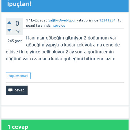
İpuçları!
17 Eylül 2025
Sağlık-Diyet-Spor
kategorisinde
12341234
(
13
0
puan)
tarafından
soruldu
oy
Hanımlar göbeğim gitmiyor 2 doğumum var
245
göst.
göbeğim yapıştı o kadar çok yok ama gene de
elbise fln giyince belli oluyor 2 ay sonra görümcemin
düğünü var o zamana kadar göbeğimi bitirmem lazım
dogumsonrasi
1
cevap