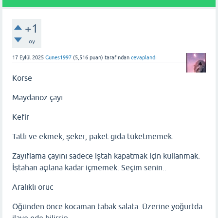
+1
oy
17 Eylül 2025
Gunes1997
(
5,516
puan)
tarafından
cevaplandı
Korse
Maydanoz çayı
Kefir
Tatlı ve ekmek, şeker, paket gida tüketmemek.
Zayıflama çayını sadece iştah kapatmak için kullanmak.
İştahan açılana kadar içmemek. Seçim senin..
Aralıklı oruc
Öğünden önce kocaman tabak salata. Üzerine yoğurtda