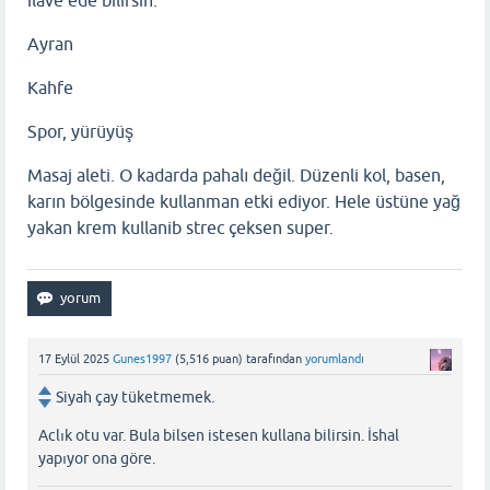
ilave ede bilirsin.
Ayran
Kahfe
Spor, yürüyüş
Masaj aleti. O kadarda pahalı değil. Düzenli kol, basen,
karın bölgesinde kullanman etki ediyor. Hele üstüne yağ
yakan krem kullanib strec çeksen super.
17 Eylül 2025
Gunes1997
(
5,516
puan)
tarafından
yorumlandı
Siyah çay tüketmemek.
Aclık otu var. Bula bilsen istesen kullana bilirsin. İshal
yapıyor ona göre.