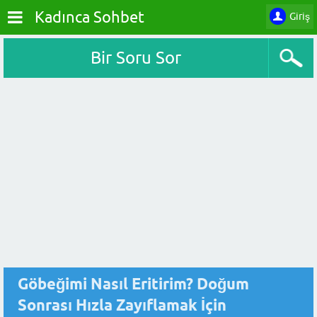
Kadınca Sohbet
Giriş
Bir Soru Sor
Göbeğimi Nasıl Eritirim? Doğum
Sonrası Hızla Zayıflamak İçin